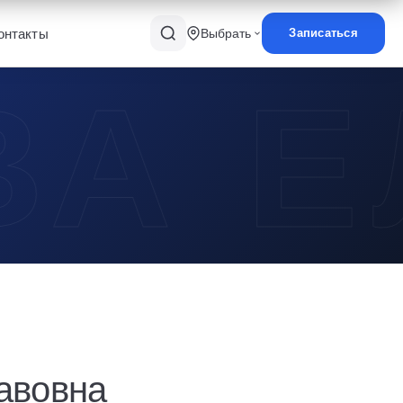
онтакты
Выбрать
Записаться
авовна