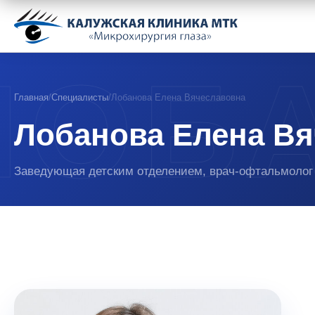
Главная
/
Специалисты
/
Лобанова Елена Вячеславовна
Лобанова Елена В
Заведующая детским отделением, врач-офтальмолог