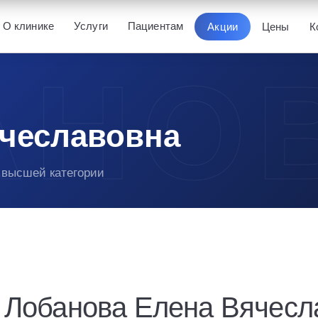
О клинике
Услуги
Пациентам
Акции
Цены
К
ячеславовна
 высшей категории
Лобанова Елена Вячесл