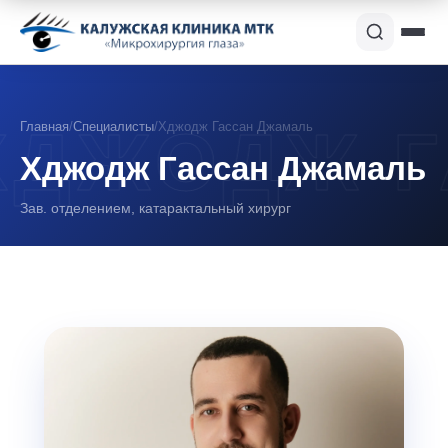
Главная
/
Специалисты
/
Хджодж Гассан Джамаль
Хджодж Гассан Джамаль
Зав. отделением, катарактальный хирург